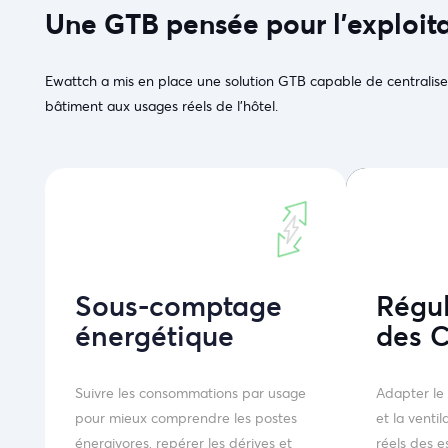
Une GTB pensée pour l’exploita
Ewattch a mis en place une solution GTB capable de centralise
bâtiment aux usages réels de l’hôtel.
Sous-comptage
Régu
énergétique
des 
Suivre les consommations par usage
Adapter le 
pour mieux comprendre les postes
et la ventil
énergivores, repérer les dérives et
réels des e