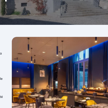
la
le
té