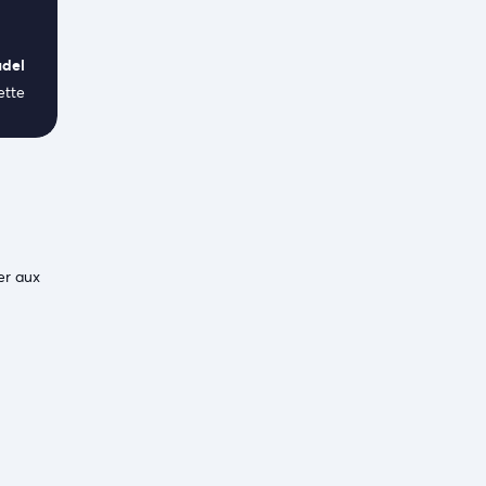
udel
ette
er aux