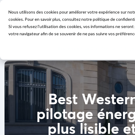
Nous utilisons des cookies pour améliorer votre expérience sur notr
cookies. Pour en savoir plus, consultez notre politique de confidenti
Hôtellerie
Autres Secteurs
Technol
Si vous refusez l'utilisation des cookies, vos informations ne seront p
votre navigateur afin de se souvenir de ne pas suivre vos préférenc
Accueil
>
Témoignages
>
Best Western Le Chapitre : un pilotage 
Best Western
pilotage énerg
plus lisible 