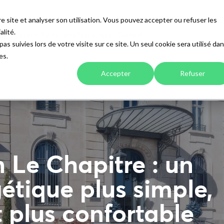
e site et analyser son utilisation. Vous pouvez accepter ou refuser les
alité.
ogie
Devenir Partenaire
Ressources
Contact
as suivies lors de votre visite sur ce site. Un seul cookie sera utilisé da
es.
Accepter
Refuser
énergétique plus simple, plus lisible et plus confortable
 Le Chapitre : un
étique plus simple,
et plus confortable