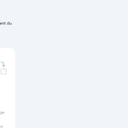
ment du
age
nt