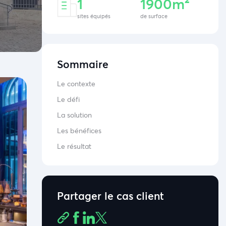
1
1900m²
sites équipés
de surface
Sommaire
Le contexte
Le défi
La solution
Les bénéfices
Le résultat
Partager le cas client