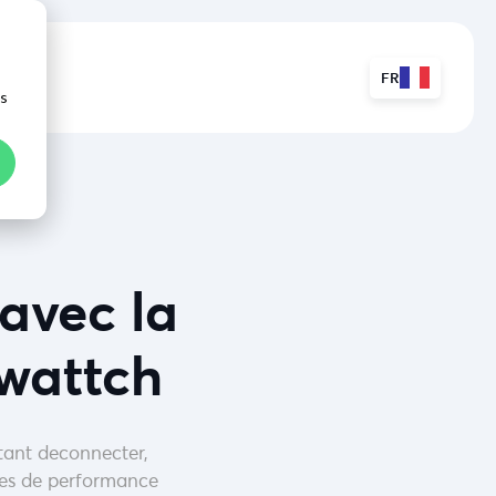
FR
ns
avec la
wattch
tant deconnecter,
nces de performance