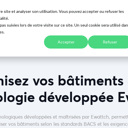
e site et analyser son utilisation. Vous pouvez accepter ou refuser les
alité.
ogie
Devenir Partenaire
Ressources
Contact
as suivies lors de votre visite sur ce site. Un seul cookie sera utilisé da
es.
Accepter
Refuser
isez vos bâtiments
ologie développée E
nologiques développées et maîtrisées par Ewattch, permet
iser vos bâtiments selon les standards BACS et les exige