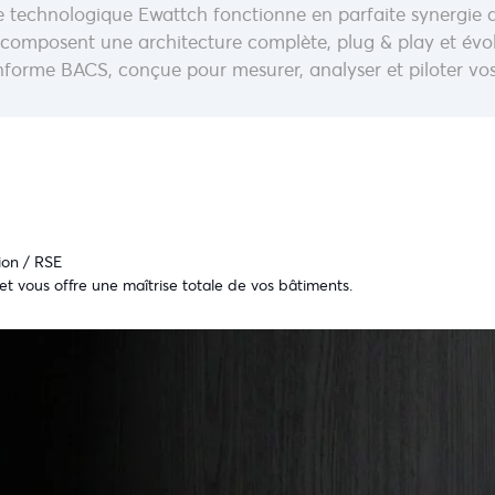
 technologique Ewattch fonctionne en parfaite synergie av
 composent une architecture complète, plug & play et évo
forme BACS, conçue pour mesurer, analyser et piloter vos
ion / RSE
 vous offre une maîtrise totale de vos bâtiments.