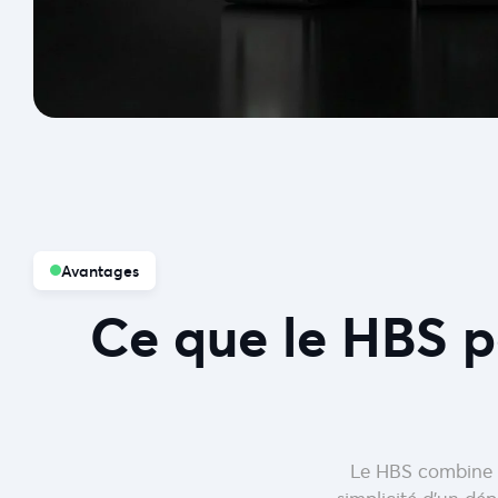
Avantages
Ce que le HBS pe
Le HBS combine la