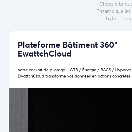
Chaque brique
Ensemble, elles
hybride con
Plateforme Bâtiment 360°
EwattchCloud
Votre cockpit de pilotage – GTB / Énergie / BACS / Hypervis
EwattchCloud transforme vos données en actions concrètes et