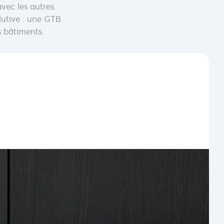
ec les autres.
lutive : une GTB
 bâtiments.