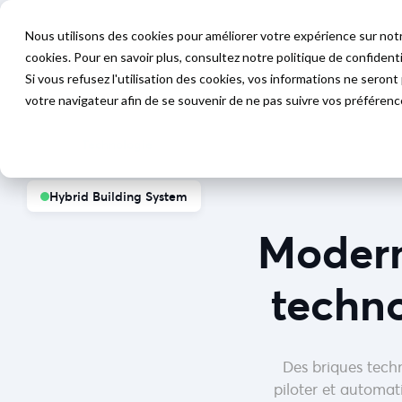
Nous utilisons des cookies pour améliorer votre expérience sur notr
cookies. Pour en savoir plus, consultez notre politique de confidenti
Hôtellerie
Autres Secteurs
Technol
Si vous refusez l'utilisation des cookies, vos informations ne seront p
votre navigateur afin de se souvenir de ne pas suivre vos préférenc
Accueil
>
Technologie
Hybrid Building System
Modern
techn
Des briques tech
piloter et automat