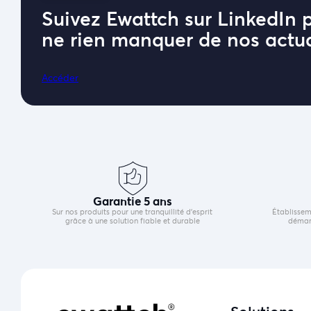
Suivez Ewattch sur LinkedIn 
ne rien manquer de nos actua
Accéder
Garantie 5 ans
Sur nos produits pour une tranquillité d’esprit
Établissem
grâce à une solution fiable et durable
démarr