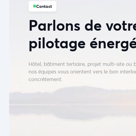
Contact
Parlons de votr
pilotage énerg
Hôtel, bâtiment tertiaire, projet multi-site ou
nos équipes vous orientent vers le bon interl
concrètement.