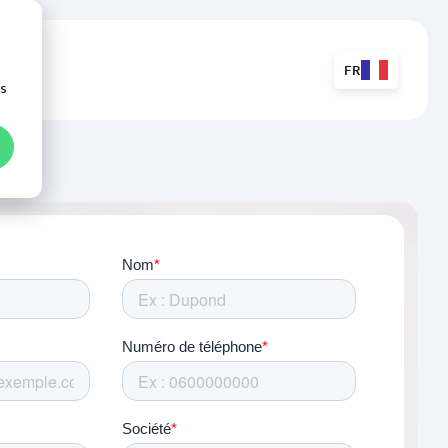
FR
ns