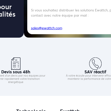
pour
Si vous souhaitez distribuer les solutions Ewattch,
lités
contact avec notre équipe par mail :
sales@ewattch.com
Devis sous 48h
SAV réactif
ent d’un devis par nos équipes pour
À votre écoute pour intervenir effi
er rapidement votre transition
maintenir la performance de votr
énergétique