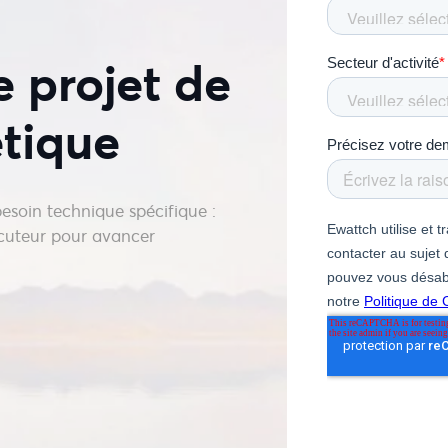
e projet de
étique
 besoin technique spécifique :
ocuteur pour avancer