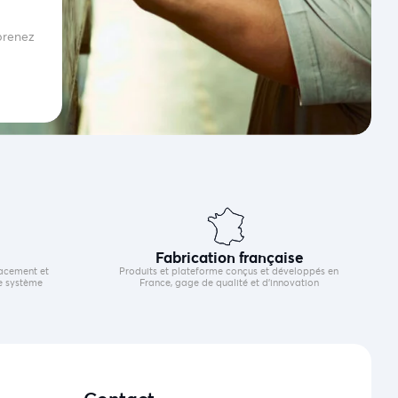
 prenez
Fabrication française
cacement et
Produits et plateforme conçus et développés en
e système
France, gage de qualité et d’innovation