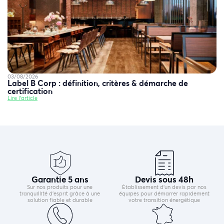
03/08/2026
Label B Corp : définition, critères & démarche de
certification
Lire l'article
Garantie 5 ans
Devis sous 48h
Sur nos produits pour une
Établissement d’un devis par nos
tranquillité d’esprit grâce à une
équipes pour démarrer rapidement
solution fiable et durable
votre transition énergétique