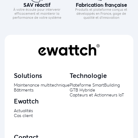
SAV réactif
Fabrication française
À votre écoute pour intervenir
Produits et plateforme conçus et
efficacement et maintenir la
développés en France, gage de
performance de votre système
qualité et d’innovation
Solutions
Technologie
Maintenance multitechnique
Plateforme SmartBuilding
Bâtiments
GTB Hybride
Capteurs et Actionneurs IoT
Ewattch
Actualités
Cas client
Contact