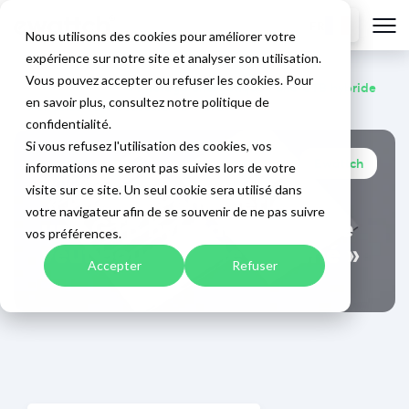
FR
Nous utilisons des cookies pour améliorer votre
expérience sur notre site et analyser son utilisation.
Vous pouvez accepter ou refuser les cookies. Pour
Accueil
>
Blog
>
« Pilotage énergétique : une GTB hybride
en savoir plus, consultez notre politique de
française veut bousculer le marché »
confidentialité.
Si vous refusez l'utilisation des cookies, vos
Ewattch
informations ne seront pas suivies lors de votre
19/11/2025
visite sur ce site. Un seul cookie sera utilisé dans
« Pilotage énergétique :
votre navigateur afin de se souvenir de ne pas suivre
une GTB hybride française
vos préférences.
veut bousculer le marché »
Accepter
Refuser