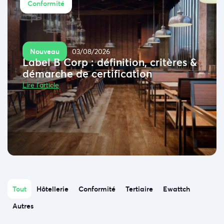
Conformité
Nouveau
03/08/2026
Label B Corp : définition, critères &
démarche de certification
Lire l'article
Tout
Hôtellerie
Conformité
Tertiaire
Ewattch
Autres