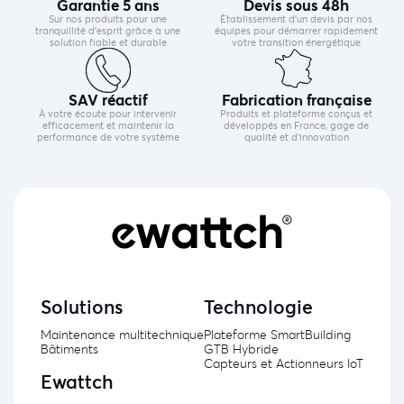
Garantie 5 ans
Devis sous 48h
Sur nos produits pour une
Établissement d’un devis par nos
tranquillité d’esprit grâce à une
équipes pour démarrer rapidement
solution fiable et durable
votre transition énergétique
SAV réactif
Fabrication française
À votre écoute pour intervenir
Produits et plateforme conçus et
efficacement et maintenir la
développés en France, gage de
performance de votre système
qualité et d’innovation
Solutions
Technologie
Maintenance multitechnique
Plateforme SmartBuilding
Bâtiments
GTB Hybride
Capteurs et Actionneurs IoT
Ewattch