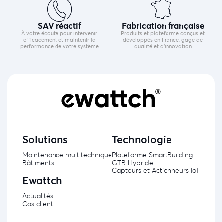
SAV réactif
Fabrication française
À votre écoute pour intervenir
Produits et plateforme conçus et
efficacement et maintenir la
développés en France, gage de
performance de votre système
qualité et d’innovation
Solutions
Technologie
Maintenance multitechnique
Plateforme SmartBuilding
Bâtiments
GTB Hybride
Capteurs et Actionneurs IoT
Ewattch
Actualités
Cas client