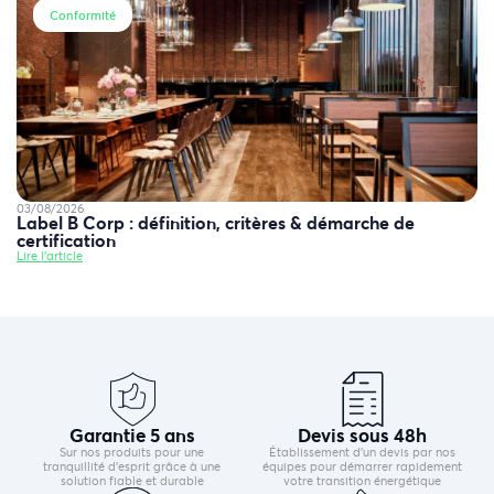
Conformité
03/08/2026
Label B Corp : définition, critères & démarche de
certification
Lire l'article
Garantie 5 ans
Devis sous 48h
Sur nos produits pour une
Établissement d’un devis par nos
tranquillité d’esprit grâce à une
équipes pour démarrer rapidement
solution fiable et durable
votre transition énergétique