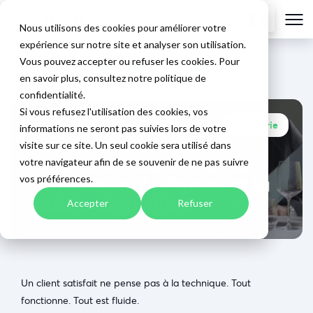
FR
Nous utilisons des cookies pour améliorer votre
expérience sur notre site et analyser son utilisation.
Vous pouvez accepter ou refuser les cookies. Pour
Accueil
>
Blog
>
Expérience client en hôtellerie : les 3
en savoir plus, consultez notre politique de
irritants invisibles qui dégradent la satisfaction client
confidentialité.
Si vous refusez l'utilisation des cookies, vos
Hôtellerie
informations ne seront pas suivies lors de votre
18/02/2026
Expérience client en
visite sur ce site. Un seul cookie sera utilisé dans
hôtellerie : les 3 irritants
votre navigateur afin de se souvenir de ne pas suivre
invisibles qui dégradent la
vos préférences.
satisfaction client
Accepter
Refuser
Un client satisfait ne pense pas à la technique. Tout
fonctionne. Tout est fluide.