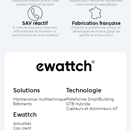
tranquillité d’esprit grâce à une
équipes pour démarrer rapidement
solution fiable et durable
votre transition énergétique
SAV réactif
Fabrication française
À votre écoute pour intervenir
Produits et plateforme conçus et
efficacement et maintenir la
développés en France, gage de
performance de votre système
qualité et d’innovation
Solutions
Technologie
Maintenance multitechnique
Plateforme SmartBuilding
Bâtiments
GTB Hybride
Capteurs et Actionneurs IoT
Ewattch
Actualités
Cas client