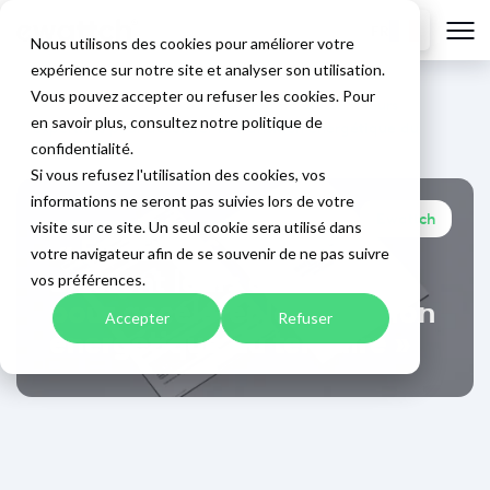
FR
Nous utilisons des cookies pour améliorer votre
expérience sur notre site et analyser son utilisation.
Vous pouvez accepter ou refuser les cookies. Pour
Accueil
>
Blog
>
« Ewattch & Steamo unissent leurs
en savoir plus, consultez notre politique de
expertises pour accélérer la transition énergétique du
confidentialité.
tertiaire »
Si vous refusez l'utilisation des cookies, vos
informations ne seront pas suivies lors de votre
Ewattch
19/09/2025
visite sur ce site. Un seul cookie sera utilisé dans
« Ewattch & Steamo
votre navigateur afin de se souvenir de ne pas suivre
unissent leurs expertises
vos préférences.
pour accélérer la transition
Accepter
Refuser
énergétique du tertiaire »