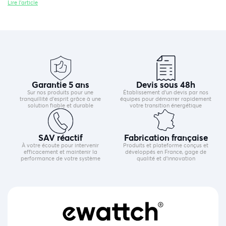
Lire l'article
Garantie 5 ans
Devis sous 48h
Sur nos produits pour une
Établissement d’un devis par nos
tranquillité d’esprit grâce à une
équipes pour démarrer rapidement
solution fiable et durable
votre transition énergétique
SAV réactif
Fabrication française
À votre écoute pour intervenir
Produits et plateforme conçus et
efficacement et maintenir la
développés en France, gage de
performance de votre système
qualité et d’innovation