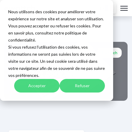
FR
Nous utilisons des cookies pour améliorer votre
expérience sur notre site et analyser son utilisation.
Vous pouvez accepter ou refuser les cookies. Pour
Accueil
>
Blog
>
« Steamo & Ewattch s’allient pour
en savoir plus, consultez notre politique de
anticiper la transition réglementaire »
confidentialité.
Si vous refusez l'utilisation des cookies, vos
Ewattch
informations ne seront pas suivies lors de votre
16/09/2025
visite sur ce site. Un seul cookie sera utilisé dans
« Steamo & Ewattch
votre navigateur afin de se souvenir de ne pas suivre
s’allient pour anticiper la
vos préférences.
transition réglementaire »
Accepter
Refuser